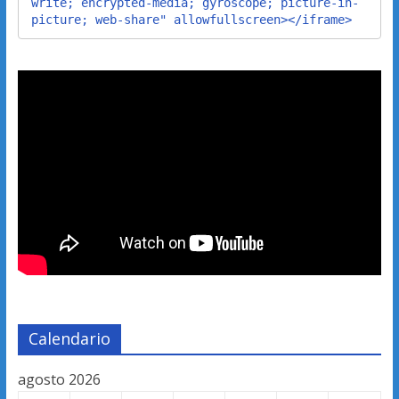
write; encrypted-media; gyroscope; picture-in-
picture; web-share" allowfullscreen></iframe>
Calendario
agosto 2026