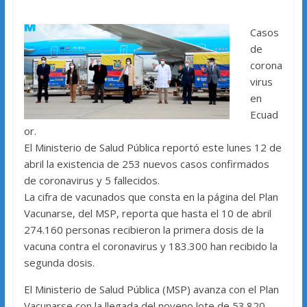
Casos
de
corona
virus
en
Ecuad
or.
El Ministerio de Salud Pública reportó este lunes 12 de
abril la existencia de 253 nuevos casos confirmados
de coronavirus y 5 fallecidos.
La cifra de vacunados que consta en la página del Plan
Vacunarse, del MSP, reporta que hasta el 10 de abril
274.160 personas recibieron la primera dosis de la
vacuna contra el coronavirus y 183.300 han recibido la
segunda dosis.
El Ministerio de Salud Pública (MSP) avanza con el Plan
Vacunarse con la llegada del noveno lote de 53.820