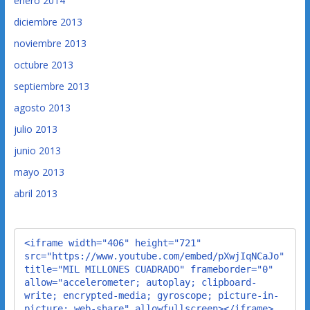
enero 2014
diciembre 2013
noviembre 2013
octubre 2013
septiembre 2013
agosto 2013
julio 2013
junio 2013
mayo 2013
abril 2013
<iframe width="406" height="721" 
src="https://www.youtube.com/embed/pXwjIqNCaJo" 
title="MIL MILLONES CUADRADO" frameborder="0" 
allow="accelerometer; autoplay; clipboard-
write; encrypted-media; gyroscope; picture-in-
picture; web-share" allowfullscreen></iframe>