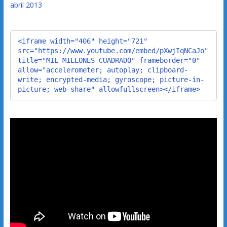
abril 2013
<iframe width="406" height="721" 
src="https://www.youtube.com/embed/pXwjIqNCaJo" 
title="MIL MILLONES CUADRADO" frameborder="0" 
allow="accelerometer; autoplay; clipboard-
write; encrypted-media; gyroscope; picture-in-
picture; web-share" allowfullscreen></iframe>