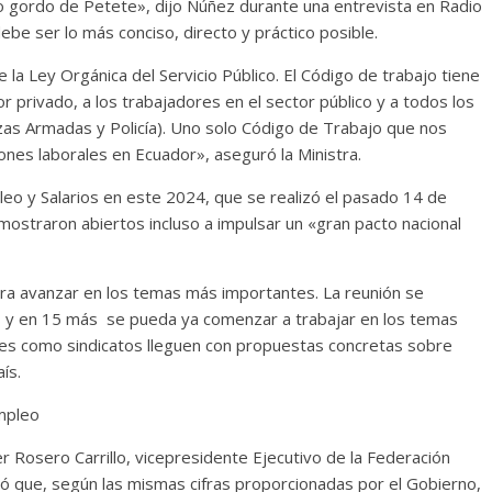
o gordo de Petete», dijo Núñez durante una entrevista en Radio
be ser lo más conciso, directo y práctico posible.
de la Ley Orgánica del Servicio Público. El Código de trabajo tiene
r privado, a los trabajadores en el sector público y a todos los
zas Armadas y Policía). Uno solo Código de Trabajo que nos
ones laborales en Ecuador», aseguró la Ministra.
eo y Salarios en este 2024, que se realizó el pasado 14 de
ostraron abiertos incluso a impulsar un «gran pacto nacional
a avanzar en los temas más importantes. La reunión se
 y en 15 más se pueda ya comenzar a trabajar en los temas
res como sindicatos lleguen con propuestas concretas sobre
ís.
empleo
 Rosero Carrillo, vicepresidente Ejecutivo de la Federación
ó que, según las mismas cifras proporcionadas por el Gobierno,