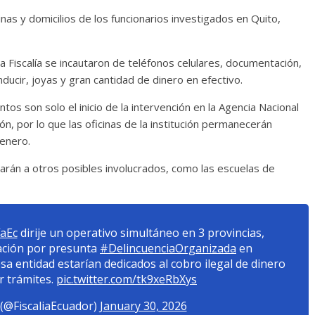
inas y domicilios de los funcionarios investigados en Quito,
 la Fiscalía se incautaron de teléfonos celulares, documentación,
ducir, joyas y gran cantidad de dinero en efectivo.
ntos son solo el inicio de la intervención en la Agencia Nacional
ón, por lo que las oficinas de la institución permanecerán
 enero.
arán a otros posibles involucrados, como las escuelas de
íaEc
dirije un operativo simultáneo en 3 provincias,
ación por presunta
#DelincuenciaOrganizada
en
esa entidad estarían dedicados al cobro ilegal de dinero
r trámites.
pic.twitter.com/tk9xeRbXys
 (@FiscaliaEcuador)
January 30, 2026