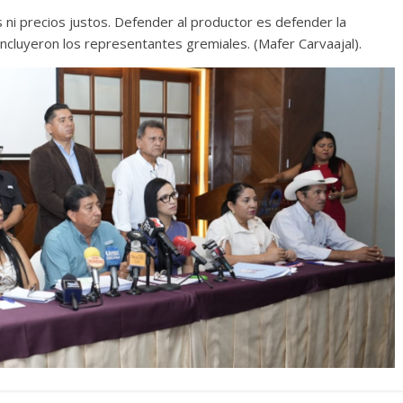
 ni precios justos. Defender al productor es defender la
oncluyeron los representantes gremiales. (Mafer Carvaajal).