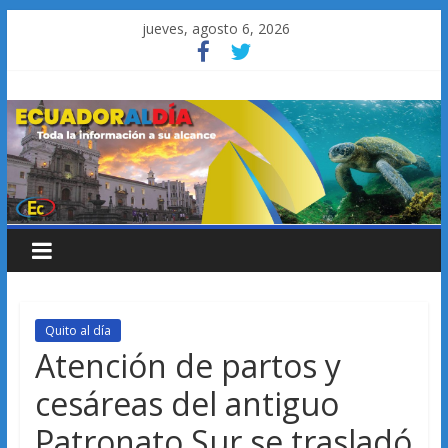
Saltar
jueves, agosto 6, 2026
al
contenido
Quito al día
Atención de partos y
cesáreas del antiguo
Patronato Sur se trasladó