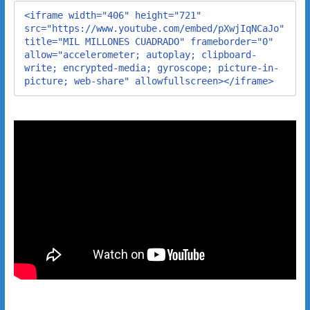
<iframe width="406" height="721" 
src="https://www.youtube.com/embed/pXwjIqNCaJo" 
title="MIL MILLONES CUADRADO" frameborder="0" 
allow="accelerometer; autoplay; clipboard-
write; encrypted-media; gyroscope; picture-in-
picture; web-share" allowfullscreen></iframe>