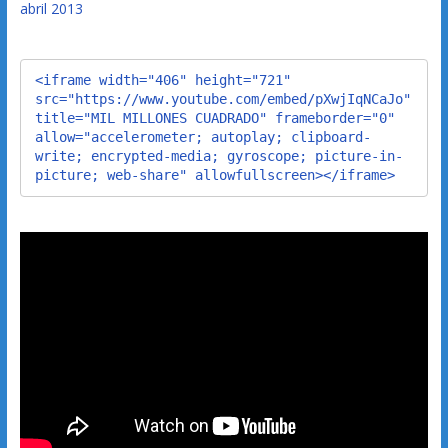
abril 2013
<iframe width="406" height="721" 
src="https://www.youtube.com/embed/pXwjIqNCaJo" 
title="MIL MILLONES CUADRADO" frameborder="0" 
allow="accelerometer; autoplay; clipboard-
write; encrypted-media; gyroscope; picture-in-
picture; web-share" allowfullscreen></iframe>