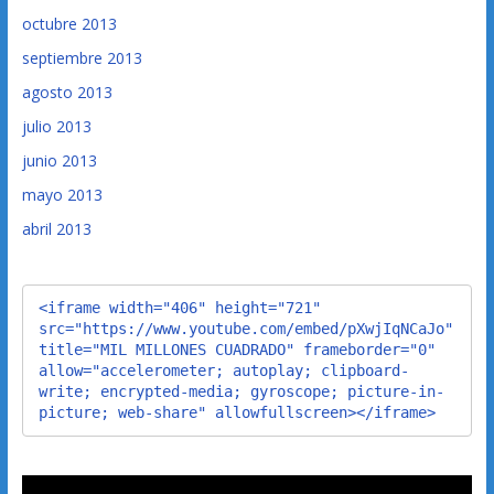
octubre 2013
septiembre 2013
agosto 2013
julio 2013
junio 2013
mayo 2013
abril 2013
<iframe width="406" height="721" 
src="https://www.youtube.com/embed/pXwjIqNCaJo" 
title="MIL MILLONES CUADRADO" frameborder="0" 
allow="accelerometer; autoplay; clipboard-
write; encrypted-media; gyroscope; picture-in-
picture; web-share" allowfullscreen></iframe>