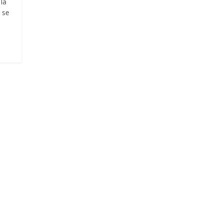
la
 se