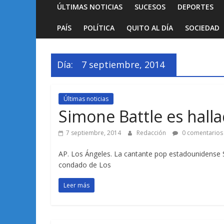
ÚLTIMAS NOTICIAS
SUCESOS
DEPORTES
PAÍS
POLÍTICA
QUITO AL DÍA
SOCIEDAD
Día:
7 septiembre, 2014
Últimas noticias
Simone Battle es hall
7 septiembre, 2014
Redacción
0 comentarios
AP. Los Ángeles. La cantante pop estadounidense Si
condado de Los
Leer más