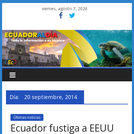
Saltar
viernes, agosto 7, 2026
al
contenido
Día:
20 septiembre, 2014
Últimas noticias
Ecuador fustiga a EEUU