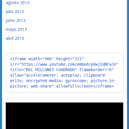
agosto 2013
julio 2013
junio 2013
mayo 2013
abril 2013
<iframe width="406" height="721" 
src="https://www.youtube.com/embed/pXwjIqNCaJo" 
title="MIL MILLONES CUADRADO" frameborder="0" 
allow="accelerometer; autoplay; clipboard-
write; encrypted-media; gyroscope; picture-in-
picture; web-share" allowfullscreen></iframe>