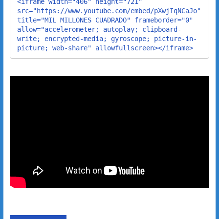
<iframe width="406" height="721" 
src="https://www.youtube.com/embed/pXwjIqNCaJo" 
title="MIL MILLONES CUADRADO" frameborder="0" 
allow="accelerometer; autoplay; clipboard-
write; encrypted-media; gyroscope; picture-in-
picture; web-share" allowfullscreen></iframe>