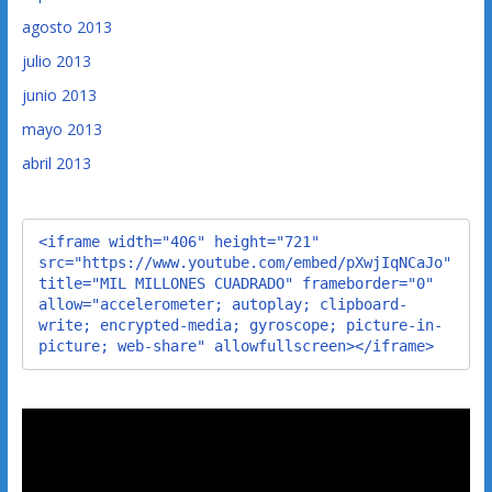
agosto 2013
julio 2013
junio 2013
mayo 2013
abril 2013
<iframe width="406" height="721" 
src="https://www.youtube.com/embed/pXwjIqNCaJo" 
title="MIL MILLONES CUADRADO" frameborder="0" 
allow="accelerometer; autoplay; clipboard-
write; encrypted-media; gyroscope; picture-in-
picture; web-share" allowfullscreen></iframe>