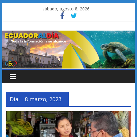
Saltar
sábado, agosto 8, 2026
al
contenido
Día:
8 marzo, 2023