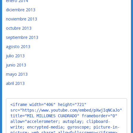
enero 2014
diciembre 2013
noviembre 2013
octubre 2013
septiembre 2013
agosto 2013
julio 2013
junio 2013
mayo 2013
abril 2013
<iframe width="406" height="721" 
src="https://www.youtube.com/embed/pXwjIqNCaJo" 
title="MIL MILLONES CUADRADO" frameborder="0" 
allow="accelerometer; autoplay; clipboard-
write; encrypted-media; gyroscope; picture-in-
picture; web-share" allowfullscreen></iframe>