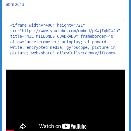
abril 2013
<iframe width="406" height="721" 
src="https://www.youtube.com/embed/pXwjIqNCaJo" 
title="MIL MILLONES CUADRADO" frameborder="0" 
allow="accelerometer; autoplay; clipboard-
write; encrypted-media; gyroscope; picture-in-
picture; web-share" allowfullscreen></iframe>