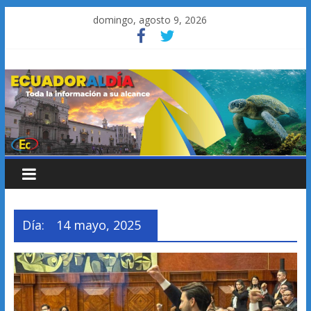
Saltar
domingo, agosto 9, 2026
al
contenido
Día:
14 mayo, 2025