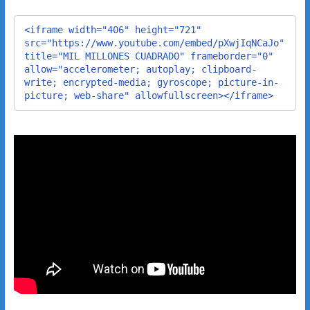
<iframe width="406" height="721" 
src="https://www.youtube.com/embed/pXwjIqNCaJo" 
title="MIL MILLONES CUADRADO" frameborder="0" 
allow="accelerometer; autoplay; clipboard-
write; encrypted-media; gyroscope; picture-in-
picture; web-share" allowfullscreen></iframe>