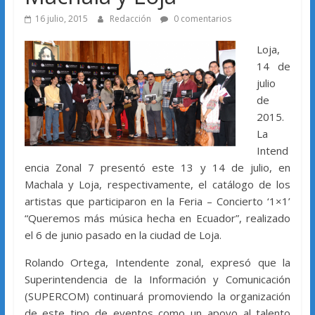
16 julio, 2015
Redacción
0 comentarios
Loja,
14 de
julio
de
2015.
La
Intend
encia Zonal 7 presentó este 13 y 14 de julio, en
Machala y Loja, respectivamente, el catálogo de los
artistas que participaron en la Feria – Concierto ‘1×1’
“Queremos más música hecha en Ecuador”, realizado
el 6 de junio pasado en la ciudad de Loja.
Rolando Ortega, Intendente zonal, expresó que la
Superintendencia de la Información y Comunicación
(SUPERCOM) continuará promoviendo la organización
de este tipo de eventos como un apoyo al talento