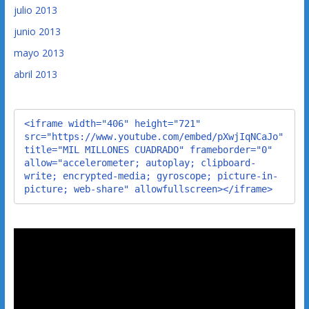
julio 2013
junio 2013
mayo 2013
abril 2013
<iframe width="406" height="721" 
src="https://www.youtube.com/embed/pXwjIqNCaJo" 
title="MIL MILLONES CUADRADO" frameborder="0" 
allow="accelerometer; autoplay; clipboard-
write; encrypted-media; gyroscope; picture-in-
picture; web-share" allowfullscreen></iframe>