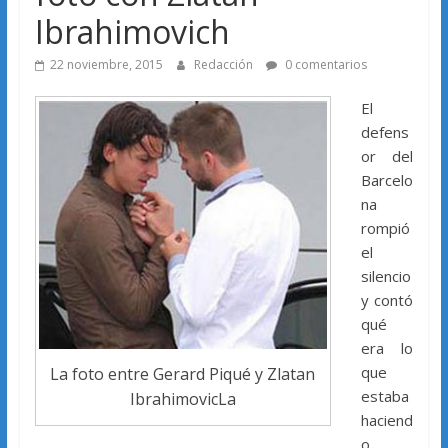
Ibrahimovich
22 noviembre, 2015
Redacción
0 comentarios
El
defens
or del
Barcelo
na
rompió
el
silencio
y contó
qué
era lo
que
La foto entre Gerard Piqué y Zlatan
estaba
IbrahimovicLa
haciend
o