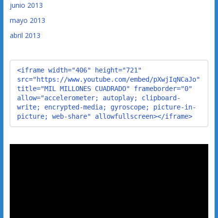
junio 2013
mayo 2013
abril 2013
<iframe width="406" height="721" 
src="https://www.youtube.com/embed/pXwjIqNCaJo" 
title="MIL MILLONES CUADRADO" frameborder="0" 
allow="accelerometer; autoplay; clipboard-
write; encrypted-media; gyroscope; picture-in-
picture; web-share" allowfullscreen></iframe>