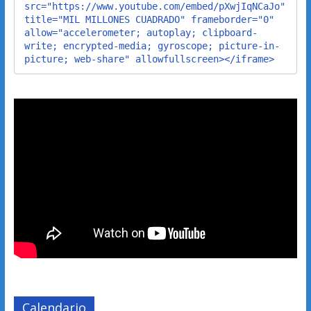
src="https://www.youtube.com/embed/pXwjIqNCaJo" 
title="MIL MILLONES CUADRADO" frameborder="0" 
allow="accelerometer; autoplay; clipboard-
write; encrypted-media; gyroscope; picture-in-
picture; web-share" allowfullscreen></iframe>
Calendario