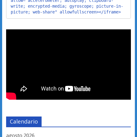
allow="accelerometer; autoplay; clipboard-
write; encrypted-media; gyroscope; picture-in-
picture; web-share" allowfullscreen></iframe>
Calendario
agosto 2026