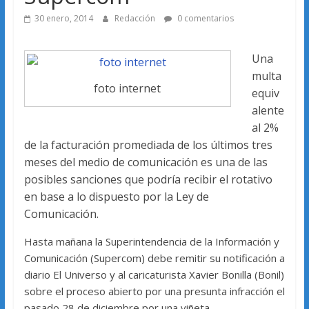
30 enero, 2014
Redacción
0 comentarios
Una
multa
foto internet
equiv
alente
al 2%
de la facturación promediada de los últimos tres
meses del medio de comunicación es una de las
posibles sanciones que podría recibir el rotativo
en base a lo dispuesto por la Ley de
Comunicación.
Hasta mañana la Superintendencia de la Información y
Comunicación (Supercom) debe remitir su notificación a
diario El Universo y al caricaturista Xavier Bonilla (Bonil)
sobre el proceso abierto por una presunta infracción el
pasado 28 de diciembre por una viñeta.