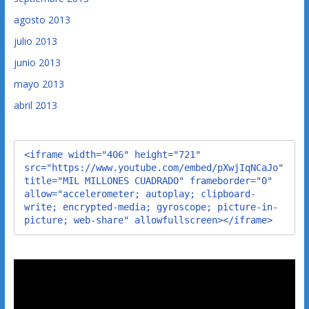
agosto 2013
julio 2013
junio 2013
mayo 2013
abril 2013
<iframe width="406" height="721" 
src="https://www.youtube.com/embed/pXwjIqNCaJo" 
title="MIL MILLONES CUADRADO" frameborder="0" 
allow="accelerometer; autoplay; clipboard-
write; encrypted-media; gyroscope; picture-in-
picture; web-share" allowfullscreen></iframe>