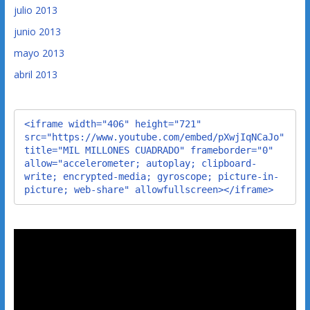
julio 2013
junio 2013
mayo 2013
abril 2013
<iframe width="406" height="721" 
src="https://www.youtube.com/embed/pXwjIqNCaJo" 
title="MIL MILLONES CUADRADO" frameborder="0" 
allow="accelerometer; autoplay; clipboard-
write; encrypted-media; gyroscope; picture-in-
picture; web-share" allowfullscreen></iframe>