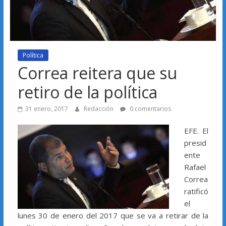
Política
Correa reitera que su
retiro de la política
31 enero, 2017
Redacción
0 comentarios
EFE. El
presid
ente
Rafael
Correa
ratificó
el
lunes 30 de enero del 2017 que se va a retirar de la