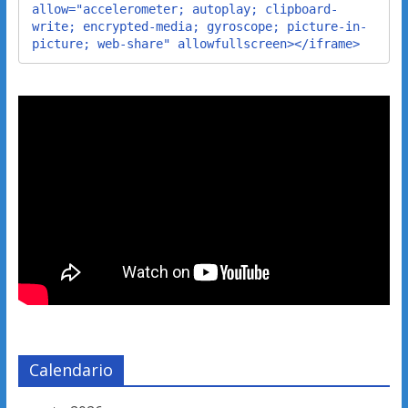
allow="accelerometer; autoplay; clipboard-
write; encrypted-media; gyroscope; picture-in-
picture; web-share" allowfullscreen></iframe>
Calendario