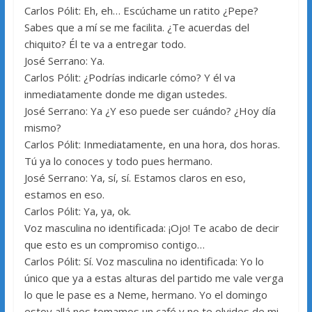
Carlos Pólit: Eh, eh… Escúchame un ratito ¿Pepe?
Sabes que a mí se me facilita. ¿Te acuerdas del
chiquito? Él te va a entregar todo.
José Serrano: Ya.
Carlos Pólit: ¿Podrías indicarle cómo? Y él va
inmediatamente donde me digan ustedes.
José Serrano: Ya ¿Y eso puede ser cuándo? ¿Hoy día
mismo?
Carlos Pólit: Inmediatamente, en una hora, dos horas.
Tú ya lo conoces y todo pues hermano.
José Serrano: Ya, sí, sí. Estamos claros en eso,
estamos en eso.
Carlos Pólit: Ya, ya, ok.
Voz masculina no identificada: ¡Ojo! Te acabo de decir
que esto es un compromiso contigo…
Carlos Pólit: Sí. Voz masculina no identificada: Yo lo
único que ya a estas alturas del partido me vale verga
lo que le pase es a Neme, hermano. Yo el domingo
estoy allá nos tomamos un café y no te olvides de mi