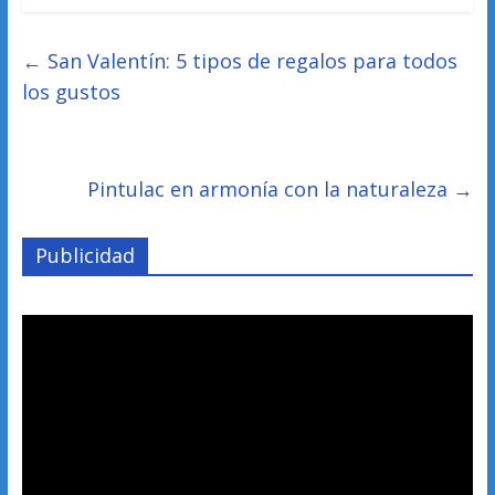
←
San Valentín: 5 tipos de regalos para todos
los gustos
Pintulac en armonía con la naturaleza
→
Publicidad