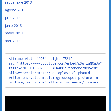
septiembre 2013
agosto 2013
julio 2013
junio 2013
mayo 2013
abril 2013
<iframe width="406" height="721" 
src="https://www.youtube.com/embed/pXwjIqNCaJo" 
title="MIL MILLONES CUADRADO" frameborder="0" 
allow="accelerometer; autoplay; clipboard-
write; encrypted-media; gyroscope; picture-in-
picture; web-share" allowfullscreen></iframe>