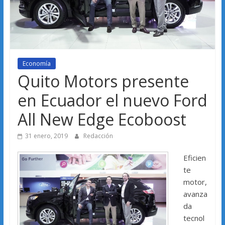
Economía
Quito Motors presente
en Ecuador el nuevo Ford
All New Edge Ecoboost
31 enero, 2019
Redacción
Eficien
te
motor,
avanza
da
tecnol