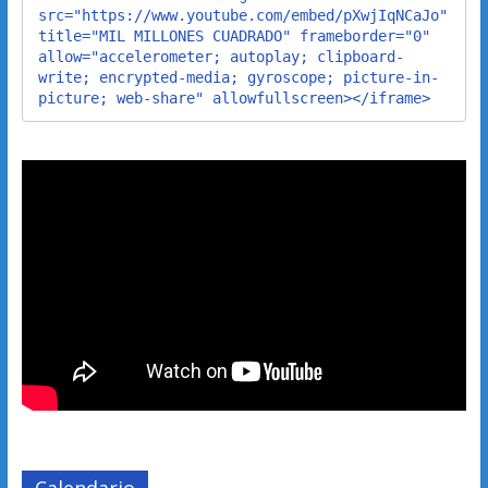
src="https://www.youtube.com/embed/pXwjIqNCaJo" 
title="MIL MILLONES CUADRADO" frameborder="0" 
allow="accelerometer; autoplay; clipboard-
write; encrypted-media; gyroscope; picture-in-
picture; web-share" allowfullscreen></iframe>
Calendario