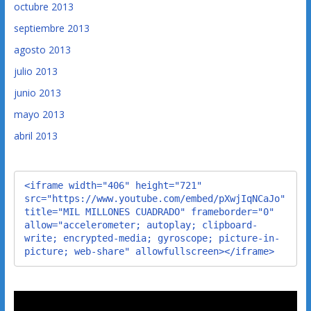
octubre 2013
septiembre 2013
agosto 2013
julio 2013
junio 2013
mayo 2013
abril 2013
<iframe width="406" height="721" 
src="https://www.youtube.com/embed/pXwjIqNCaJo" 
title="MIL MILLONES CUADRADO" frameborder="0" 
allow="accelerometer; autoplay; clipboard-
write; encrypted-media; gyroscope; picture-in-
picture; web-share" allowfullscreen></iframe>