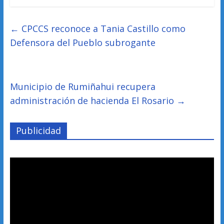
←
CPCCS reconoce a Tania Castillo como
Defensora del Pueblo subrogante
Municipio de Rumiñahui recupera
administración de hacienda El Rosario
→
Publicidad