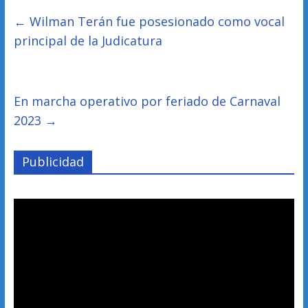
←
Wilman Terán fue posesionado como vocal
principal de la Judicatura
En marcha operativo por feriado de Carnaval
2023
→
Publicidad