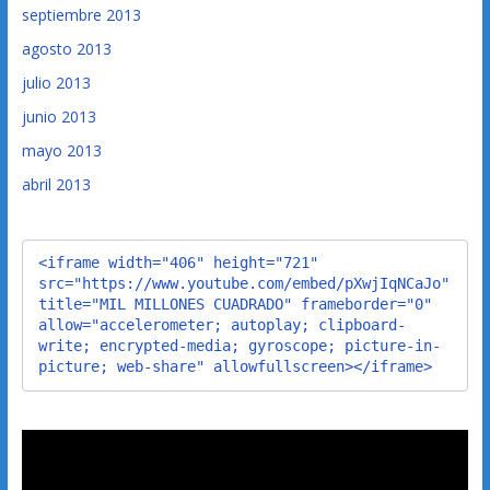
septiembre 2013
agosto 2013
julio 2013
junio 2013
mayo 2013
abril 2013
<iframe width="406" height="721" 
src="https://www.youtube.com/embed/pXwjIqNCaJo" 
title="MIL MILLONES CUADRADO" frameborder="0" 
allow="accelerometer; autoplay; clipboard-
write; encrypted-media; gyroscope; picture-in-
picture; web-share" allowfullscreen></iframe>