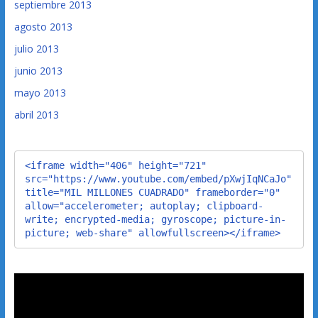
septiembre 2013
agosto 2013
julio 2013
junio 2013
mayo 2013
abril 2013
<iframe width="406" height="721" 
src="https://www.youtube.com/embed/pXwjIqNCaJo" 
title="MIL MILLONES CUADRADO" frameborder="0" 
allow="accelerometer; autoplay; clipboard-
write; encrypted-media; gyroscope; picture-in-
picture; web-share" allowfullscreen></iframe>