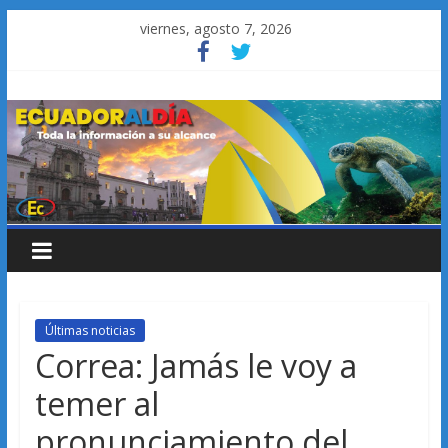
Saltar
viernes, agosto 7, 2026
al
contenido
Últimas noticias
Correa: Jamás le voy a
temer al
pronunciamiento del