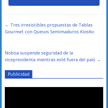
←
Tres irresistibles propuestas de Tablas
Gourmet con Quesos Semimaduros KiosKo
Noboa suspende seguridad de la
vicepresidenta mientras esté fuera del país
→
Publicidad