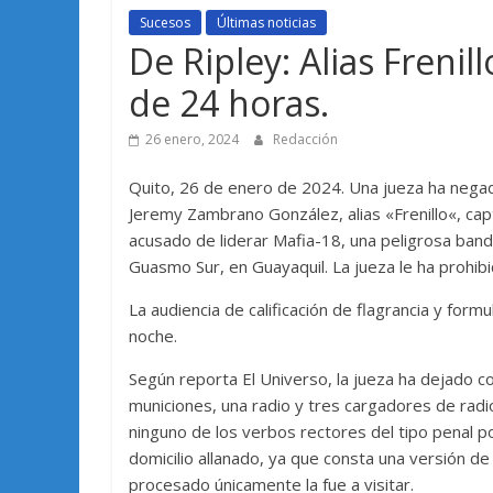
Sucesos
Últimas noticias
De Ripley: Alias Frenil
de 24 horas.
26 enero, 2024
Redacción
Quito, 26 de enero de 2024. Una jueza ha negado 
Jeremy Zambrano González, alias «Frenillo«, ca
acusado de liderar Mafia-18, una peligrosa band
Guasmo Sur, en Guayaquil. La jueza le ha prohibid
La audiencia de calificación de flagrancia y for
noche.
Según reporta El Universo, la jueza ha dejado 
municiones, una radio y tres cargadores de radi
ninguno de los verbos rectores del tipo penal p
domicilio allanado, ya que consta una versión de 
procesado únicamente la fue a visitar.