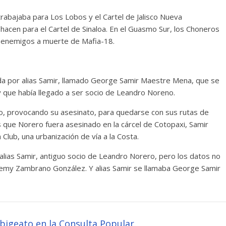
trabajaba para Los Lobos y el Cartel de Jalisco Nueva
hacen para el Cartel de Sinaloa. En el Guasmo Sur, los Choneros
 enemigos a muerte de Mafia-18.
a por alias Samir, llamado George Samir Maestre Mena, que se
 y que había llegado a ser socio de Leandro Noreno.
ero, provocando su asesinato, para quedarse con sus rutas de
 que Norero fuera asesinado en la cárcel de Cotopaxi, Samir
lub, una urbanización de vía a la Costa.
e alias Samir, antiguo socio de Leandro Norero, pero los datos no
remy Zambrano González. Y alias Samir se llamaba George Samir
abigeato en la Consulta Popular.