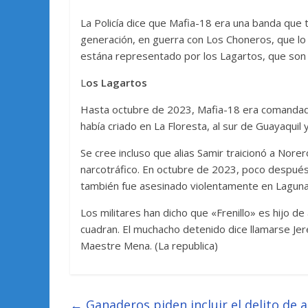
La Policía dice que Mafia-18 era una banda que 
generación, en guerra con Los Choneros, que lo 
estána representado por los Lagartos, que son
L
os Lagartos
Hasta octubre de 2023, Mafia-18 era comandad
había criado en La Floresta, al sur de Guayaquil
Se cree incluso que alias Samir traicionó a Nor
narcotráfico. En octubre de 2023, poco después
también fue asesinado violentamente en Laguna C
Los militares han dicho que «Frenillo» es hijo d
cuadran. El muchacho detenido dice llamarse Je
Maestre Mena. (La republica)
←
Ganaderos piden incluir el delito de 