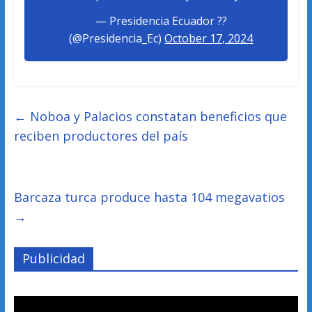
— Presidencia Ecuador ??
(@Presidencia_Ec)
October 17, 2024
←
Noboa y Palacios constatan beneficios que
reciben productores del país
Barcaza turca produce hasta 104 megavatios
→
Publicidad