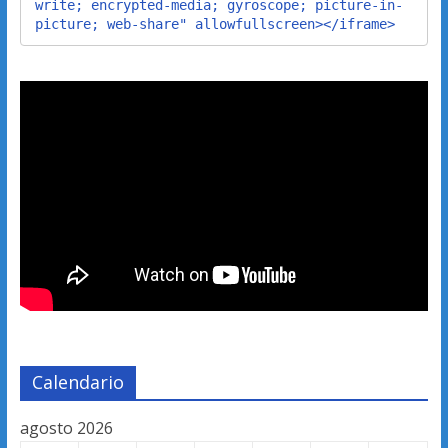
write; encrypted-media; gyroscope; picture-in-
picture; web-share" allowfullscreen></iframe>
Calendario
agosto 2026