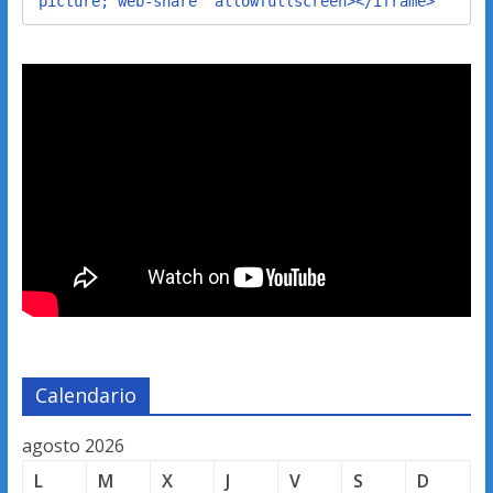
picture; web-share" allowfullscreen></iframe>
Calendario
agosto 2026
L
M
X
J
V
S
D