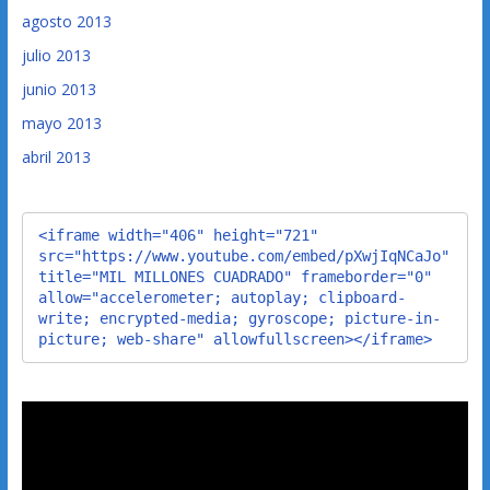
agosto 2013
julio 2013
junio 2013
mayo 2013
abril 2013
<iframe width="406" height="721" 
src="https://www.youtube.com/embed/pXwjIqNCaJo" 
title="MIL MILLONES CUADRADO" frameborder="0" 
allow="accelerometer; autoplay; clipboard-
write; encrypted-media; gyroscope; picture-in-
picture; web-share" allowfullscreen></iframe>