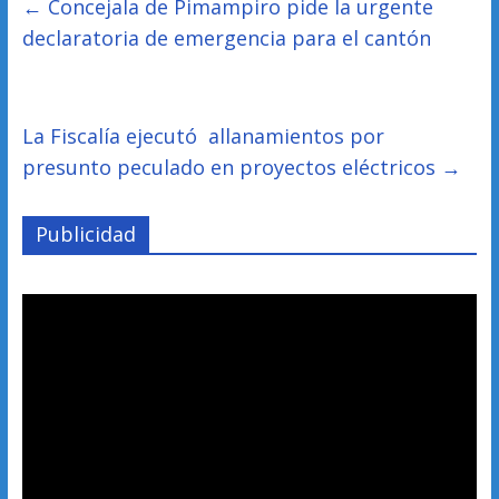
←
Concejala de Pimampiro pide la urgente
declaratoria de emergencia para el cantón
La Fiscalía ejecutó allanamientos por
presunto peculado en proyectos eléctricos
→
Publicidad