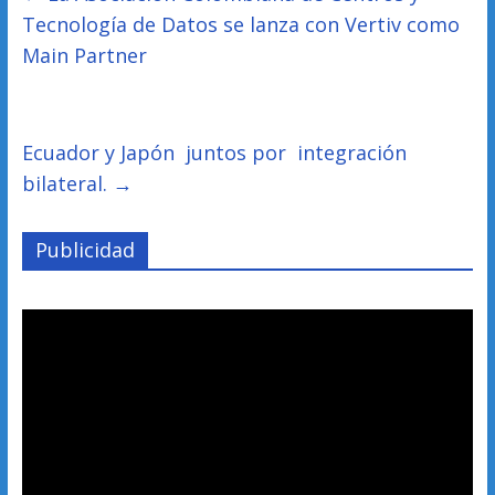
Tecnología de Datos se lanza con Vertiv como
Main Partner
Ecuador y Japón juntos por integración
bilateral.
→
Publicidad