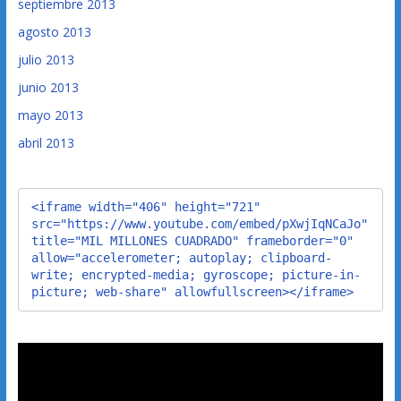
septiembre 2013
agosto 2013
julio 2013
junio 2013
mayo 2013
abril 2013
<iframe width="406" height="721" 
src="https://www.youtube.com/embed/pXwjIqNCaJo" 
title="MIL MILLONES CUADRADO" frameborder="0" 
allow="accelerometer; autoplay; clipboard-
write; encrypted-media; gyroscope; picture-in-
picture; web-share" allowfullscreen></iframe>