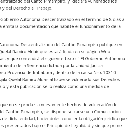
ntralizado del Canto Pimampiro, y declara vulnerados los
a y del Derecho al Trabajo.
Gobierno Autónoma Descentralizado en el término de 8 días a
ia emita la documentación que habilite el funcionamiento de la
 Autónoma Descentralizado del Cantón Pimampiro publique en
 Quelal Ramiro Aldair que estará fijada en su página Web
ías, y que contendrá el siguiente texto: “ El Gobierno Autónoma
iento de la Sentencia dictada por la Unidad Judicial
ro Provincia de Imbabura , dentro de la causa Nro. 10310-
jala Quelal Ramiro Aldair al haberse vulnerado sus Derechos
bajo y esta publicación se lo realiza como una medida de
e que no se produzca nuevamente hechos de vulneración de
del Cantón Pimampiro, se dispone se curse una Comunicación
de dicha entidad, haciéndoles conocer la obligación jurídica que
s presentados bajo el Principio de Legalidad y sin que prime