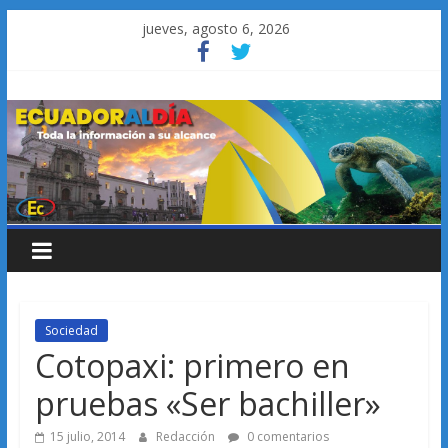
Saltar
jueves, agosto 6, 2026
al
contenido
Sociedad
Cotopaxi: primero en
pruebas «Ser bachiller»
15 julio, 2014
Redacción
0 comentarios