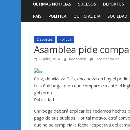
ÚLTIMAS NOTICIAS
SUCESOS
DEPORTES
PAÍS
POLÍTICA
QUITO AL DÍA
SOCIEDAD
Deportes
Política
Asamblea pide compar
22 julio, 2014
Redacción
0 comentarios
Cruz, de Alianza País, encabezaron hoy el pedid
Luis Chiriboga, para que comparezca ante el leg
gobierno.
Publicidad
Chiriboga deberá explicar los reclamos hechos p
pago de sus sueldos. Por tal motivo, está conv
que no se cumpliría la fecha respectiva del cam