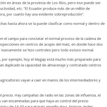
ión en áreas de la provincia de Los Ríos, pero eso puede ser
ctividad, etc. “El Ecuador produce más de un millón de
obra, por cuanto hay una evidente sobreproducción”.
chas hasta ahora se la puede clasificar como normal y dentro de
 en el campo para constatar el normal proceso de la cadena de
inspecciones en centros de acopio del maíz, en donde hace dos
r nuevamente se hizo controles pero todo estuvo normal.
os, por ejemplo, hoy el Magap está mucho más preparado para
 han duplicado la capacidad de almacenaje y contratado centros
s agricultores vayan a caer en manos de los intermediadores y
l precio. Hay campañas de radio en las zonas de influencia, el
van encaminadas para que haya un control del precio
ntal y de 16,50 para el maíz amarillo duro. Noticias Andes,