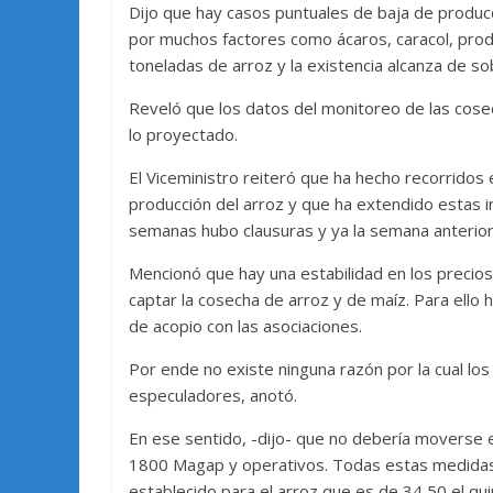
Dijo que hay casos puntuales de baja de producc
por muchos factores como ácaros, caracol, produ
toneladas de arroz y la existencia alcanza de s
Reveló que los datos del monitoreo de las cose
lo proyectado.
El Viceministro reiteró que ha hecho recorridos
producción del arroz y que ha extendido estas 
semanas hubo clausuras y ya la semana anterio
Mencionó que hay una estabilidad en los preci
captar la cosecha de arroz y de maíz. Para ello
de acopio con las asociaciones.
Por ende no existe ninguna razón por la cual lo
especuladores, anotó.
En ese sentido, -dijo- que no debería moverse e
1800 Magap y operativos. Todas estas medidas 
establecido para el arroz que es de 34,50 el qui