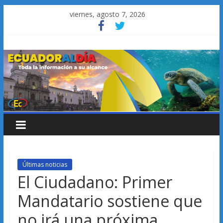
Saltar
viernes, agosto 7, 2026
al
contenido
Últimas noticias
El Ciudadano: Primer
Mandatario sostiene que
no irá una próxima