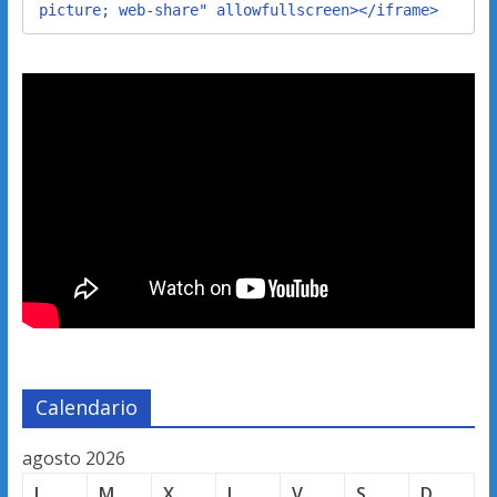
picture; web-share" allowfullscreen></iframe>
Calendario
agosto 2026
L
M
X
J
V
S
D