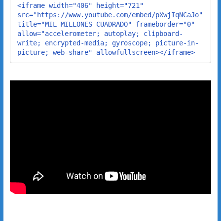
<iframe width="406" height="721" 
src="https://www.youtube.com/embed/pXwjIqNCaJo" 
title="MIL MILLONES CUADRADO" frameborder="0" 
allow="accelerometer; autoplay; clipboard-
write; encrypted-media; gyroscope; picture-in-
picture; web-share" allowfullscreen></iframe>