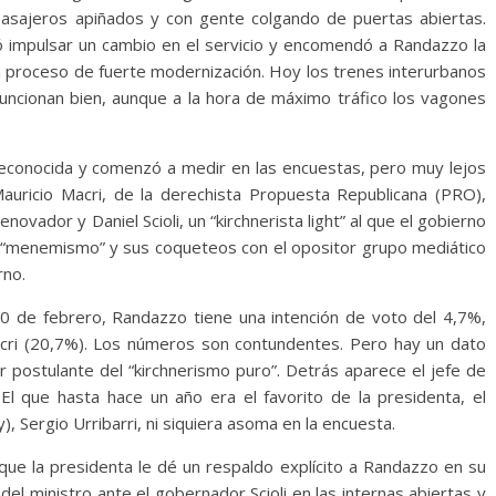
pasajeros apiñados y con gente colgando de puertas abiertas.
ió impulsar un cambio en el servicio y encomendó a Randazzo la
n proceso de fuerte modernización. Hoy los trenes interurbanos
funcionan bien, aunque a la hora de máximo tráfico los vagones
reconocida y comenzó a medir en las encuestas, pero muy lejos
 Mauricio Macri, de la derechista Propuesta Republicana (PRO),
ovador y Daniel Scioli, un “kirchnerista light” al que el gobierno
l “menemismo” y sus coqueteos con el opositor grupo mediático
rno.
0 de febrero, Randazzo tiene una intención de voto del 4,7%,
acri (20,7%). Los números son contundentes. Pero hay un dato
r postulante del “kirchnerismo puro”. Detrás aparece el jefe de
 El que hasta hace un año era el favorito de la presidenta, el
 Sergio Urribarri, ni siquiera asoma en la encuesta.
que la presidenta le dé un respaldo explícito a Randazzo en su
el ministro ante el gobernador Scioli en las internas abiertas y