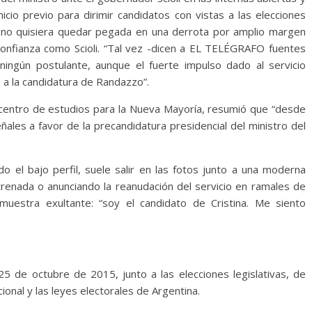
cio previo para dirimir candidatos con vistas a las elecciones
o no quisiera quedar pegada en una derrota por amplio margen
 confianza como Scioli. “Tal vez -dicen a EL TELÉGRAFO fuentes
ningún postulante, aunque el fuerte impulso dado al servicio
o a la candidatura de Randazzo”.
el centro de estudios para la Nueva Mayoría, resumió que “desde
ales a favor de la precandidatura presidencial del ministro del
o el bajo perfil, suele salir en las fotos junto a una moderna
strenada o anunciando la reanudación del servicio en ramales de
uestra exultante: “soy el candidato de Cristina. Me siento
 25 de octubre de 2015, junto a las elecciones legislativas, de
ional y las leyes electorales de Argentina.