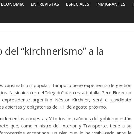
ECONOMÍA
ENTREVISTAS
ESPECIALES
INMIGRANTES
 del “kirchnerismo” a la
s carismático ni popular. Tampoco tiene experiencia de gestión
os. Ni siquiera era el “elegido” para esta batalla. Pero Florencio
expresidente argentino Néstor Kirchner, será el candidato
nas abiertas y obligatorias del 11 de agosto próximo.
miden en las encuestas. Y todos los cañones del gobierno están
nete que, como ministro del Interior y Transporte, tiene a su
errocarriles argentinos, un plan que lo ha visibilizado ante la