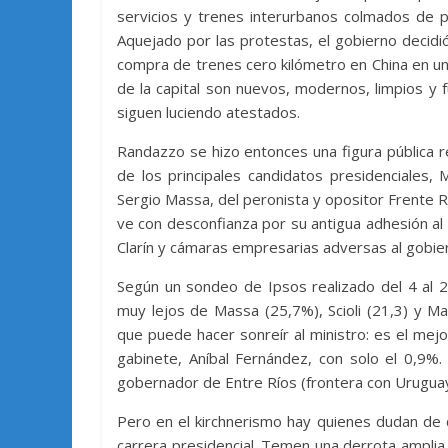
servicios y trenes interurbanos colmados de 
Aquejado por las protestas, el gobierno decid
compra de trenes cero kilómetro en China en u
de la capital son nuevos, modernos, limpios y 
siguen luciendo atestados.
Randazzo se hizo entonces una figura pública 
de los principales candidatos presidenciales,
Sergio Massa, del peronista y opositor Frente Ren
ve con desconfianza por su antigua adhesión a
Clarín y cámaras empresarias adversas al gobie
Según un sondeo de Ipsos realizado del 4 al 2
muy lejos de Massa (25,7%), Scioli (21,3) y M
que puede hacer sonreír al ministro: es el mejo
gabinete, Aníbal Fernández, con solo el 0,9%.
gobernador de Entre Ríos (frontera con Uruguay),
Pero en el kirchnerismo hay quienes dudan de 
carrera presidencial. Temen una derrota amplia d