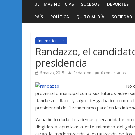
ÚLTIMAS NOTICIAS
SUCESOS
DEPORTES
PAÍS
POLÍTICA
QUITO AL DÍA
SOCIEDAD
Internacionales
Randazzo, el candidato
presidencia
6 marzo, 2015
Redacción
0 comentarios
No e
provincial o municipal como sus futuros adversari
Randazzo, flaco y algo desgarbado como el 
presidencial del ‘kirchnerismo puro’ en las inter
Ya nadie lo duda. Los demás precandidatos no 
dirigidos a apuntalar a este miembro del gabi
cargo la modernización y estatización de los f