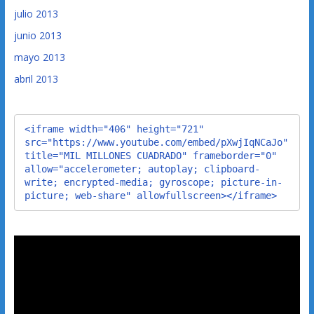
julio 2013
junio 2013
mayo 2013
abril 2013
<iframe width="406" height="721" 
src="https://www.youtube.com/embed/pXwjIqNCaJo" 
title="MIL MILLONES CUADRADO" frameborder="0" 
allow="accelerometer; autoplay; clipboard-
write; encrypted-media; gyroscope; picture-in-
picture; web-share" allowfullscreen></iframe>