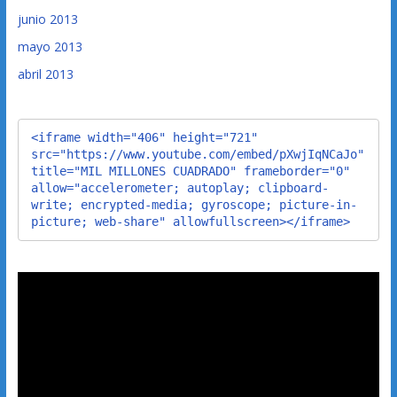
junio 2013
mayo 2013
abril 2013
<iframe width="406" height="721" 
src="https://www.youtube.com/embed/pXwjIqNCaJo" 
title="MIL MILLONES CUADRADO" frameborder="0" 
allow="accelerometer; autoplay; clipboard-
write; encrypted-media; gyroscope; picture-in-
picture; web-share" allowfullscreen></iframe>