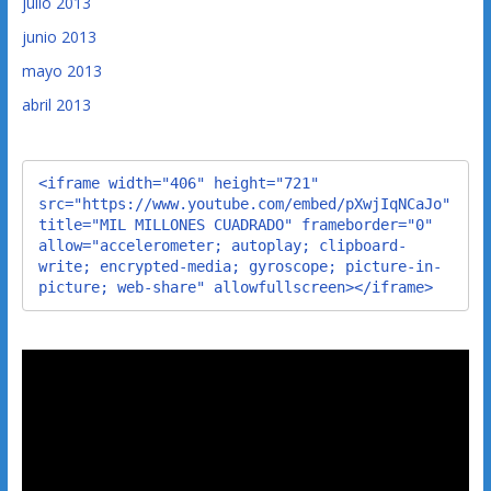
julio 2013
junio 2013
mayo 2013
abril 2013
<iframe width="406" height="721" 
src="https://www.youtube.com/embed/pXwjIqNCaJo" 
title="MIL MILLONES CUADRADO" frameborder="0" 
allow="accelerometer; autoplay; clipboard-
write; encrypted-media; gyroscope; picture-in-
picture; web-share" allowfullscreen></iframe>