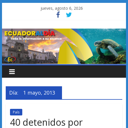
Saltar
jueves, agosto 6, 2026
al
contenido
Día:
1 mayo, 2013
País
40 detenidos por