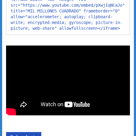
src="https://www.youtube.com/embed/pXwjIqNCaJo" 
title="MIL MILLONES CUADRADO" frameborder="0" 
allow="accelerometer; autoplay; clipboard-
write; encrypted-media; gyroscope; picture-in-
picture; web-share" allowfullscreen></iframe>