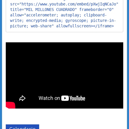
src="https://www.youtube.com/embed/pXwjIqNCaJo" 
title="MIL MILLONES CUADRADO" frameborder="0" 
allow="accelerometer; autoplay; clipboard-
write; encrypted-media; gyroscope; picture-in-
picture; web-share" allowfullscreen></iframe>
Calendario