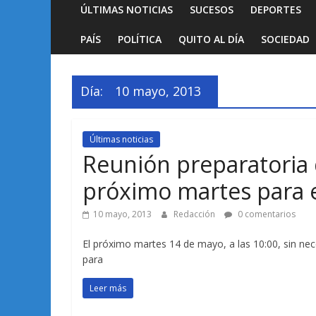
ÚLTIMAS NOTICIAS
SUCESOS
DEPORTES
PAÍS
POLÍTICA
QUITO AL DÍA
SOCIEDAD
Día:
10 mayo, 2013
Últimas noticias
Reunión preparatoria 
próximo martes para e
10 mayo, 2013
Redacción
0 comentarios
El próximo martes 14 de mayo, a las 10:00, sin nec
para
Leer más