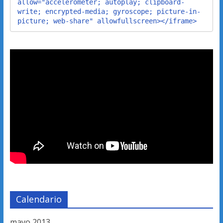
allow="accelerometer; autoplay; clipboard-
write; encrypted-media; gyroscope; picture-in-
picture; web-share" allowfullscreen></iframe>
Calendario
mayo 2013