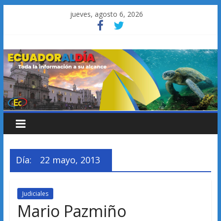
Saltar
jueves, agosto 6, 2026
al
contenido
Día:
22 mayo, 2013
Judiciales
Mario Pazmiño