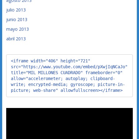
agosto 2013
julio 2013
junio 2013
mayo 2013
abril 2013
<iframe width="406" height="721" 
src="https://www.youtube.com/embed/pXwjIqNCaJo" 
title="MIL MILLONES CUADRADO" frameborder="0" 
allow="accelerometer; autoplay; clipboard-
write; encrypted-media; gyroscope; picture-in-
picture; web-share" allowfullscreen></iframe>