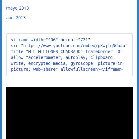
mayo 2013
abril 2013
<iframe width="406" height="721" 
src="https://www.youtube.com/embed/pXwjIqNCaJo" 
title="MIL MILLONES CUADRADO" frameborder="0" 
allow="accelerometer; autoplay; clipboard-
write; encrypted-media; gyroscope; picture-in-
picture; web-share" allowfullscreen></iframe>