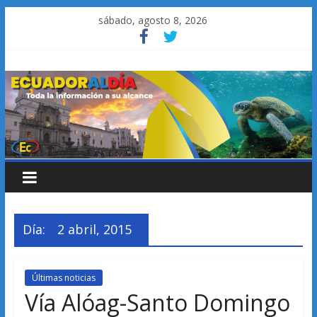
Saltar
sábado, agosto 8, 2026
al
contenido
Día:
2 abril, 2015
Últimas noticias
Vía Alóag-Santo Domingo